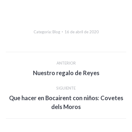
Categoría:
Blog
16 de abril de 2020
Navegación
ANTERIOR
entre
Publicación
Nuestro regalo de Reyes
anterior:
publicaciones
SIGUIENTE
Que hacer en Bocairent con niños: Covetes
Publicación
dels Moros
siguiente: