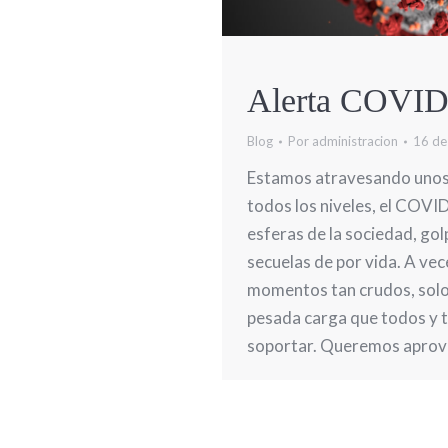
Alerta COVID
Blog
Por
administracion
16 de
Estamos atravesando unos 
todos los niveles, el COVID
esferas de la sociedad, gol
secuelas de por vida. A vec
momentos tan crudos, solo 
pesada carga que todos y 
soportar. Queremos aprov