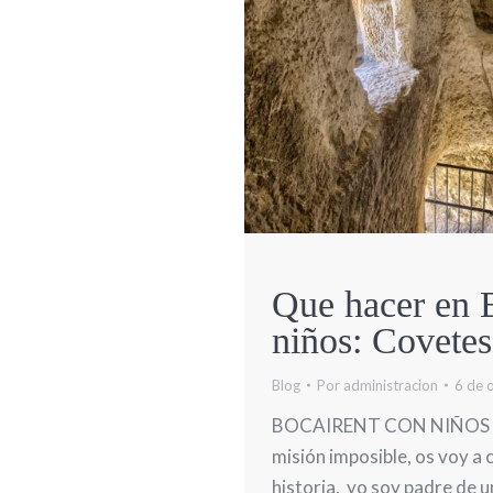
Que hacer en 
niños: Covete
Blog
Por
administracion
6 de 
BOCAIRENT CON NIÑOS Via
misión imposible, os voy a 
historia, yo soy padre de u