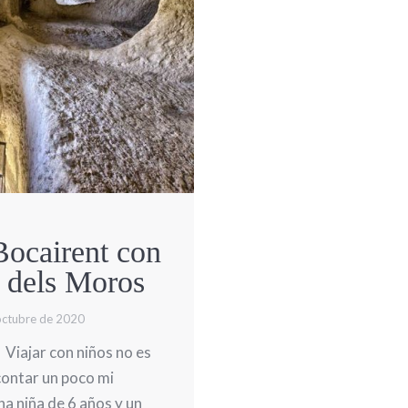
Bocairent con
s dels Moros
octubre de 2020
jar con niños no es
contar un poco mi
na niña de 6 años y un