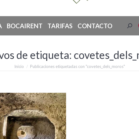
A
BOCAIRENT
TARIFAS
CONTACTO
Busc
vos de etiqueta:
covetes_dels
Estás aquí:
Inicio
Publicaciones etiquetadas con "covetes_dels_moros"